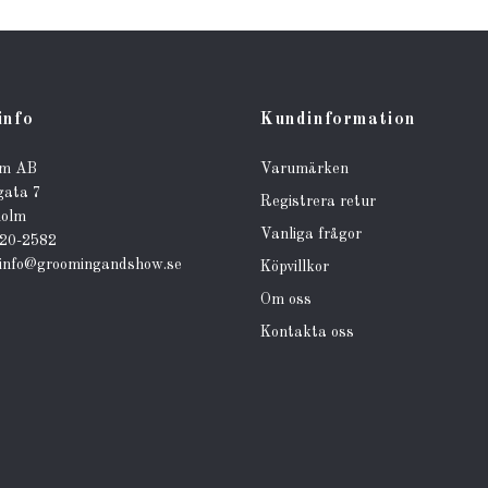
info
Kundinformation
lm AB
Varumärken
gata 7
Registrera retur
holm
Vanliga frågor
320-2582
info@groomingandshow.se
Köpvillkor
Om oss
Kontakta oss