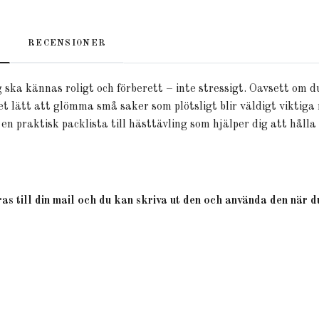
RECENSIONER
 ska kännas roligt och förberett – inte stressigt. Oavsett om d
et lätt att glömma små saker som plötsligt blir väldigt viktiga 
 en praktisk packlista till hästtävling som hjälper dig att hål
as till din mail och du kan skriva ut den och använda den när d