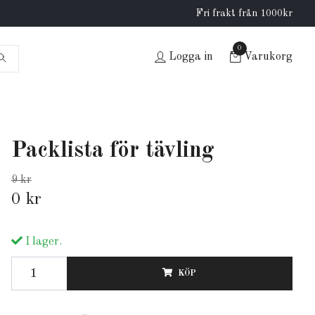
Fri frakt från 1000kr
0
Logga in
Varukorg
Packlista för tävling
9 kr
0 kr
I lager.
KÖP