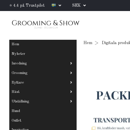
⭐ 4.4 på Trustpilot
SEK
Hem
Digitala produ
Hem
Nyheter
Inredning
Grooming
Ryttare
Häst
Utställning
Hund
Outlet
Inspiration