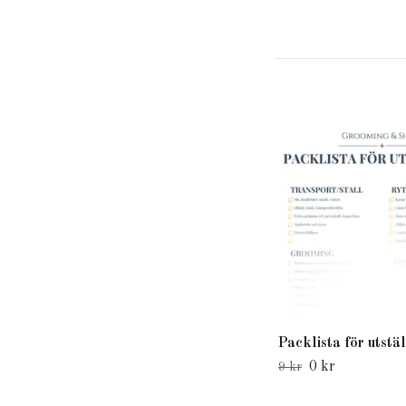
Packlista för utstä
0 kr
9 kr