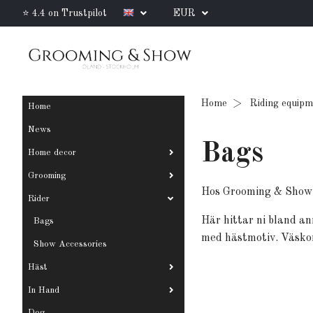
⭐ 4.4 on Trustpilot
EUR
Home
Riding equip
Home
News
Bags
Home decor
Grooming
Hos Grooming & Show ka
Rider
Här hittar ni bland a
Bags
med hästmotiv. Väskorn
Show Accessories
Häst
In Hand
Dog