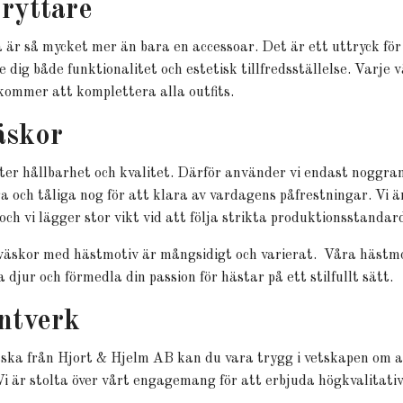
 ryttare
a är så mycket mer än bara en accessoar. Det är ett uttryck fö
e dig både funktionalitet och estetisk tillfredsställelse. Varj
kommer att komplettera alla outfits.
äskor
er hållbarhet och kvalitet. Därför använder vi endast noggrant
a och tåliga nog för att klara av vardagens påfrestningar. Vi är
 och vi lägger stor vikt vid att följa strikta produktionsstanda
väskor med hästmotiv är mångsidigt och varierat. Våra hästmo
djur och förmedla din passion för hästar på ett stilfullt sätt.
ntverk
ska från Hjort & Hjelm AB kan du vara trygg i vetskapen om at
 Vi är stolta över vårt engagemang för att erbjuda högkvalitati