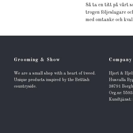
Så ta en titt på vårt 
trogen följeslagare oc
med omtanke och kvalit
Grooming & Show
Company 
We are a small shop with a heart of tweed.
Hjort & Hje
Unique products inspired by the Brittish
Husvalla By
countryside.
38791 Borg
Org.nr: 559
Kundtjänst: