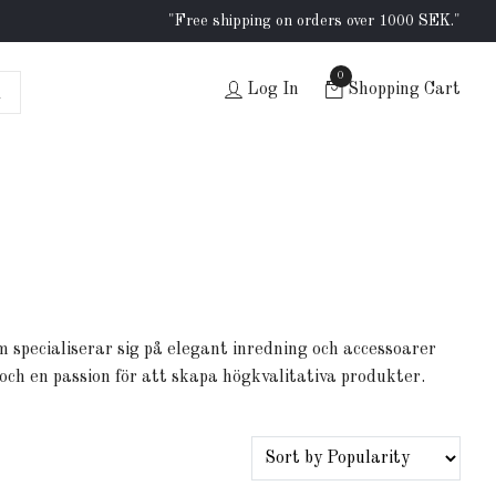
"Free shipping on orders over 1000 SEK."
0
Log In
Shopping Cart
specialiserar sig på elegant inredning och accessoarer
och en passion för att skapa högkvalitativa produkter.