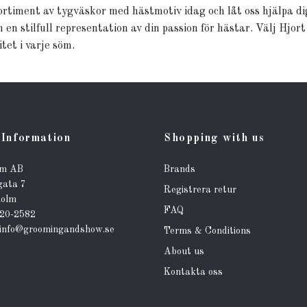
sortiment av tygväskor med hästmotiv idag och låt oss hjälpa d
h en stilfull representation av din passion för hästar. Välj Hjo
et i varje söm.
Information
Shopping with us
lm AB
Brands
gata 7
Registrera retur
holm
FAQ
320-2582
info@groomingandshow.se
Terms & Conditions
About us
Kontakta oss