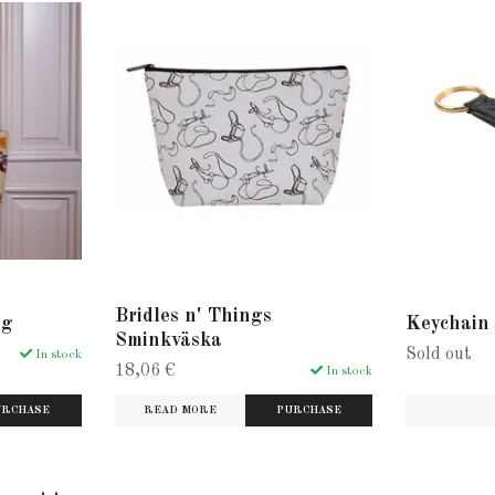
Bridles n' Things
ag
Keychain 
Sminkväska
Sold out
In stock
18,06 €
In stock
READ MORE