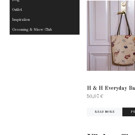
Outlet
Inspiration
Grooming & Show Club
H & H Everyday B
50,07 €
READ MORE