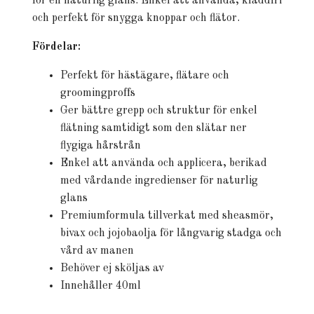
för en naturlig glans. Enkel att använda, kladdfri
och perfekt för snygga knoppar och flätor.
Fördelar:
Perfekt för hästägare, flätare och
groomingproffs
Ger bättre grepp och struktur för enkel
flätning samtidigt som den slätar ner
flygiga hårstrån
Enkel att använda och applicera, berikad
med vårdande ingredienser för naturlig
glans
Premiumformula tillverkat med sheasmör,
bivax och jojobaolja för långvarig stadga och
vård av manen
Behöver ej sköljas av
Innehåller 40ml