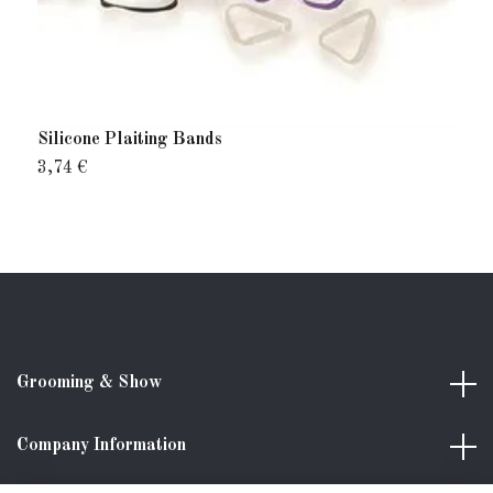
Silicone Plaiting Bands
V
3,74 €
6
Grooming & Show
Company Information