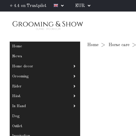
⭐ 4.4 on Trustpilot
EUR
Home
Horse care
Home
News
Home decor
Grooming
Rider
Häst
In Hand
Dog
Outlet
Inspiration