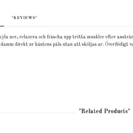
"REVIEWS"
kyla ner, relaxera och fräscha upp trötta muskler efter anst
 damm direkt ur hästens päls utan att sköljas av. Överflödigt v