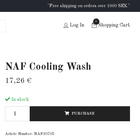
"Free shipping on orders over 1000 SEK."
0
Log In
Shopping Cart
NAF Cooling Wash
17,26 €
In stock
PURCHASE
Article Number:
NAF30705