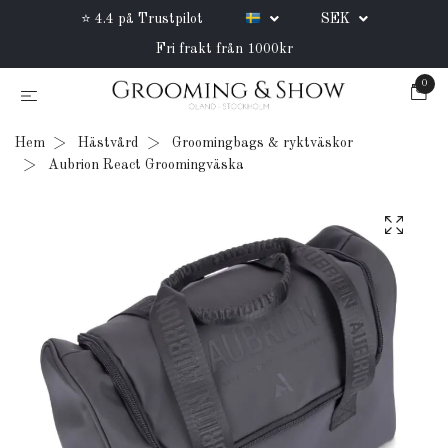
⭐ 4.4 på Trustpilot
SEK
Fri frakt från 1000kr
0
Hem
Hästvård
Groomingbags & ryktväskor
Aubrion React Groomingväska