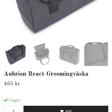
Aubrion React Groomingväska
465 kr
I lager.
KÖP