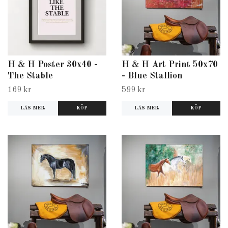
H & H Poster 30x40 -
H & H Art Print 50x70
The Stable
- Blue Stallion
169 kr
599 kr
LÄS MER
LÄS MER