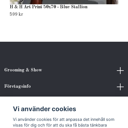
H & H Art Print 50x70 - Blue Stallion
H
599 kr
3
Grooming & Show
Företagsinfo
Kundinformation
Vi använder cookies
Vi använder cookies för att anpassa det innehåll som
Sociala medier
visas för dig och för att du ska få bästa tänkbara