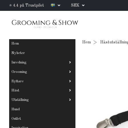
⭐ 4.4 på Trustpilot
SEK
Hem
Hästutställnin
Hem
Nyheter
Inredning
Grooming
Ryttare
Häst
Utställning
Hund
Outlet
Inspiration