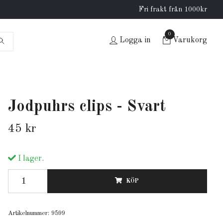
Fri frakt från 1000kr
0
Logga in
Varukorg
Jodpuhrs clips - Svart
45 kr
I lager.
KÖP
Artikelnummer:
9599