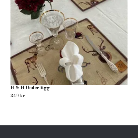
H & H Underlägg
H
349 kr
4