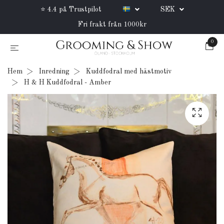
⭐ 4.4 på Trustpilot
SEK
Fri frakt från 1000kr
0
Hem
Inredning
Kuddfodral med hästmotiv
H & H Kuddfodral - Amber