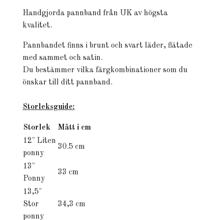
Handgjorda pannband från UK av högsta
kvalitet.
Pannbandet finns i brunt och svart läder, flätade
med sammet och satin.
Du bestämmer vilka färgkombinationer som du
önskar till ditt pannband.
Storleksguide:
Storlek
Mått i cm
12" Liten
30.5 cm
ponny
13"
33 cm
Ponny
13,5"
Stor
34,3 cm
ponny