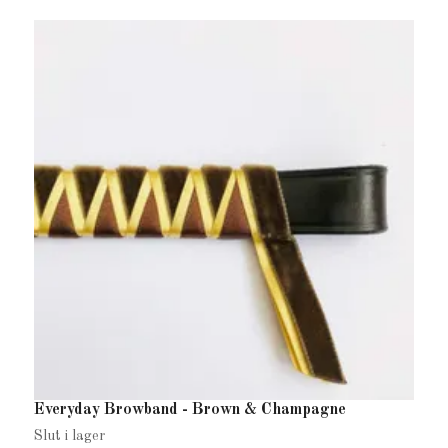
Everyday Browband - Brown & Champagne
E
2
Slut i lager