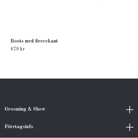
Boots med fleecekant
S
679 kr
8
Grooming & Show
Företagsinfo