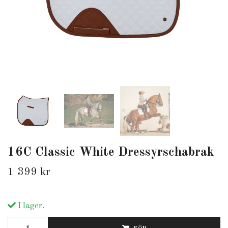
16C Classic White Dressyrschabrak
1 399 kr
I lager.