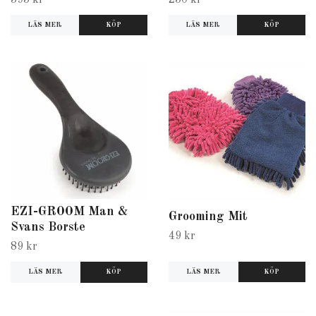
LÄS MER
KÖP
LÄS MER
KÖP
EZI-GROOM Man &
Grooming Mit
Svans Borste
49 kr
89 kr
LÄS MER
LÄS MER