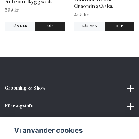
Aubrion Ryggsäck
Groomingväska
599 kr
465 kr
LÄS MER
LÄS MER
Grooming & Show
Företagsinfo
Kundinformation
Vi använder cookies