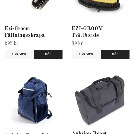
Ezi-Groom
EZI-GROOM
Fällningsskrapa
Tvättborste
295 kr
89 kr
LÄS MER
LÄS MER
Aubrion React