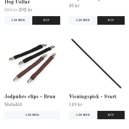
Dog Collar
45 kr
289 kr
202 kr
LÄS MER
LÄS MER
KÖP
Jodpuhrs clips - Brun
Visningspisk - Svart
Slutsåld
149 kr
LÄS MER
LÄS MER