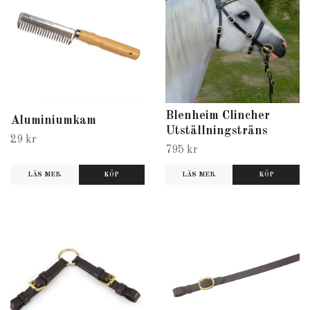
Blenheim Clincher
Aluminiumkam
Utställningsträns
29 kr
795 kr
LÄS MER
LÄS MER
KÖP