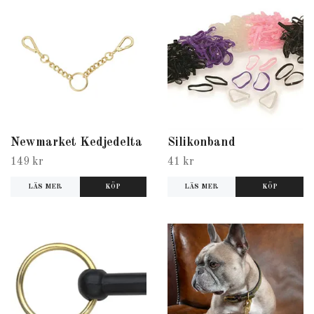
Newmarket Kedjedelta
Silikonband
149 kr
41 kr
LÄS MER
LÄS MER
KÖP