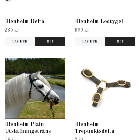
Blenheim Delta
Blenheim Ledtygel
235 kr
399 kr
LÄS MER
KÖP
LÄS MER
KÖP
Blenheim Plain
Blenheim
Utställningsträns
Trepunktsdelta
595 kr
250 kr