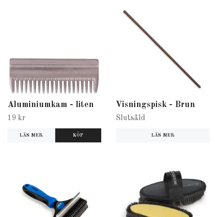
Aluminiumkam - liten
Visningspisk - Brun
19 kr
Slutsåld
LÄS MER
LÄS MER